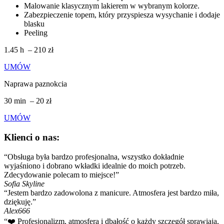
Malowanie klasycznym lakierem w wybranym kolorze.
Zabezpieczenie topem, który przyspiesza wysychanie i dodaje
blasku
Peeling
1.45 h – 210 zł
UMÓW
Naprawa paznokcia
30 min – 20 zł
UMÓW
Klienci o nas:
“Obsługa była bardzo profesjonalna, wszystko dokładnie
wyjaśniono i dobrano wkładki idealnie do moich potrzeb.
Zdecydowanie polecam to miejsce!”
Sofia Skyline
“Jestem bardzo zadowolona z manicure. Atmosfera jest bardzo miła,
dziękuję.”
Alex666
“❤️ Profesjonalizm, atmosfera i dbałość o każdy szczegół sprawiają,