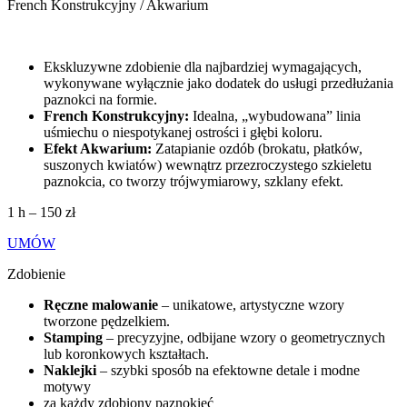
French Konstrukcyjny / Akwarium
Ekskluzywne zdobienie dla najbardziej wymagających,
wykonywane wyłącznie jako dodatek do usługi przedłużania
paznokci na formie.
French Konstrukcyjny:
Idealna, „wybudowana” linia
uśmiechu o niespotykanej ostrości i głębi koloru.
Efekt Akwarium:
Zatapianie ozdób (brokatu, płatków,
suszonych kwiatów) wewnątrz przezroczystego szkieletu
paznokcia, co tworzy trójwymiarowy, szklany efekt.
1 h – 150 zł
UMÓW
Zdobienie
Ręczne malowanie
– unikatowe, artystyczne wzory
tworzone pędzelkiem.
Stamping
– precyzyjne, odbijane wzory o geometrycznych
lub koronkowych kształtach.
Naklejki
– szybki sposób na efektowne detale i modne
motywy
za każdy zdobiony paznokieć