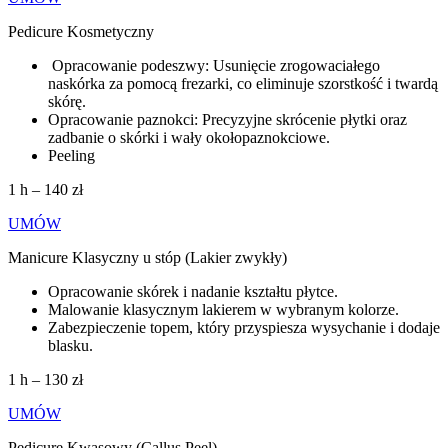
Pedicure Kosmetyczny
Opracowanie podeszwy: Usunięcie zrogowaciałego
naskórka za pomocą frezarki, co eliminuje szorstkość i twardą
skórę.
Opracowanie paznokci: Precyzyjne skrócenie płytki oraz
zadbanie o skórki i wały okołopaznokciowe.
Peeling
1 h – 140 zł
UMÓW
Manicure Klasyczny u stóp (Lakier zwykły)
Opracowanie skórek i nadanie kształtu płytce.
Malowanie klasycznym lakierem w wybranym kolorze.
Zabezpieczenie topem, który przyspiesza wysychanie i dodaje
blasku.
1 h – 130 zł
UMÓW
Pedicure Kwasowy (Callus Peel)