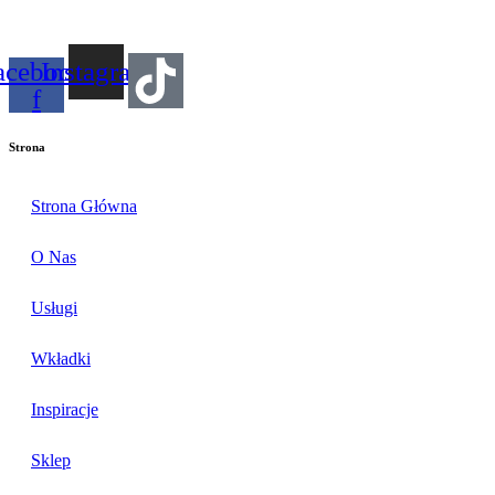
acebook-
Instagram
f
Strona
Strona Główna
O Nas
Usługi
Wkładki
Inspiracje
Sklep