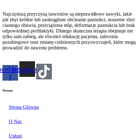
Najczęstszą przyczyną nawrotów są nieprawidłowe nawyki, takie
jak zbyt krótkie lub zaokrąglone obcinanie paznokci, noszenie zbyt
ciasnego obuwia, przeciążenia stóp, deformacje paznokcia lub brak
odpowiedniej profilaktyki. Dlatego skuteczna terapia obejmuje nie
tylko sam zabieg, ale również edukację pacjenta, zalecenia
pozabiegowe oraz zmianę codziennych przyzwyczajeń, które mogą
prowadzić do nawrotu problemu.
acebook-
Instagram
f
Strona
Strona Główna
O Nas
Usługi