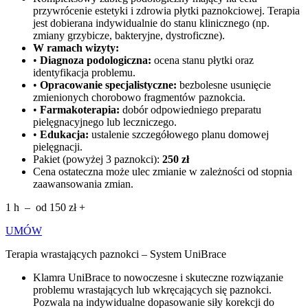
przywrócenie estetyki i zdrowia płytki paznokciowej. Terapia
jest dobierana indywidualnie do stanu klinicznego (np.
zmiany grzybicze, bakteryjne, dystroficzne).
W ramach wizyty:
•
Diagnoza podologiczna:
ocena stanu płytki oraz
identyfikacja problemu.
•
Opracowanie specjalistyczne:
bezbolesne usunięcie
zmienionych chorobowo fragmentów paznokcia.
•
Farmakoterapia:
dobór odpowiedniego preparatu
pielęgnacyjnego lub leczniczego.
•
Edukacja:
ustalenie szczegółowego planu domowej
pielęgnacji.
Pakiet (powyżej 3 paznokci):
250 zł
Cena ostateczna może ulec zmianie w zależności od stopnia
zaawansowania zmian.
1 h – od 150 zł +
UMÓW
Terapia wrastających paznokci – System UniBrace
Klamra UniBrace to nowoczesne i skuteczne rozwiązanie
problemu wrastających lub wkręcających się paznokci.
Pozwala na indywidualne dopasowanie siły korekcji do