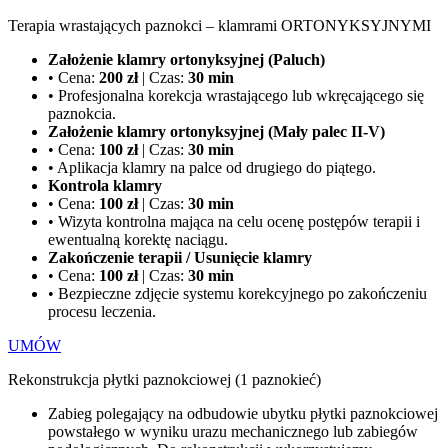
Terapia wrastających paznokci – klamrami
ORTONYKSYJNYMI
Założenie klamry ortonyksyjnej (Paluch)
• Cena:
200 zł
| Czas:
30 min
• Profesjonalna korekcja wrastającego lub wkręcającego się
paznokcia.
Założenie klamry ortonyksyjnej (Mały palec II-V)
• Cena:
100 zł
| Czas:
30 min
• Aplikacja klamry na palce od drugiego do piątego.
Kontrola klamry
• Cena:
100 zł
| Czas:
30 min
• Wizyta kontrolna mająca na celu ocenę postępów terapii i
ewentualną korektę naciągu.
Zakończenie terapii / Usunięcie klamry
• Cena:
100 zł
| Czas:
30 min
• Bezpieczne zdjęcie systemu korekcyjnego po zakończeniu
procesu leczenia.
UMÓW
Rekonstrukcja płytki paznokciowej (1 paznokieć)
Zabieg polegający na odbudowie ubytku płytki paznokciowej
powstałego w wyniku urazu mechanicznego lub zabiegów