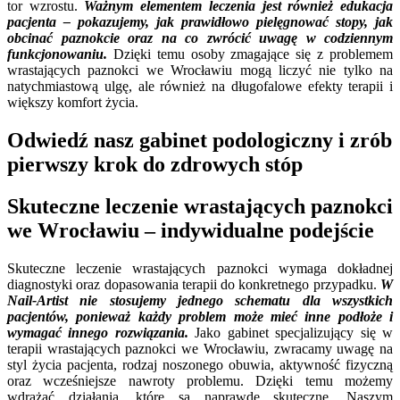
tor wzrostu.
Ważnym elementem leczenia jest również edukacja
pacjenta – pokazujemy, jak prawidłowo pielęgnować stopy, jak
obcinać paznokcie oraz na co zwrócić uwagę w codziennym
funkcjonowaniu.
Dzięki temu osoby zmagające się z problemem
wrastających paznokci we Wrocławiu mogą liczyć nie tylko na
natychmiastową ulgę, ale również na długofalowe efekty terapii i
większy komfort życia.
Odwiedź nasz gabinet podologiczny i zrób
pierwszy krok do zdrowych stóp
Skuteczne leczenie wrastających paznokci
we Wrocławiu – indywidualne podejście
Skuteczne leczenie wrastających paznokci wymaga dokładnej
diagnostyki oraz dopasowania terapii do konkretnego przypadku.
W
Nail-Artist nie stosujemy jednego schematu dla wszystkich
pacjentów, ponieważ każdy problem może mieć inne podłoże i
wymagać innego rozwiązania.
Jako gabinet specjalizujący się w
terapii wrastających paznokci we Wrocławiu, zwracamy uwagę na
styl życia pacjenta, rodzaj noszonego obuwia, aktywność fizyczną
oraz wcześniejsze nawroty problemu. Dzięki temu możemy
wdrażać działania, które są naprawdę skuteczne. Naszym