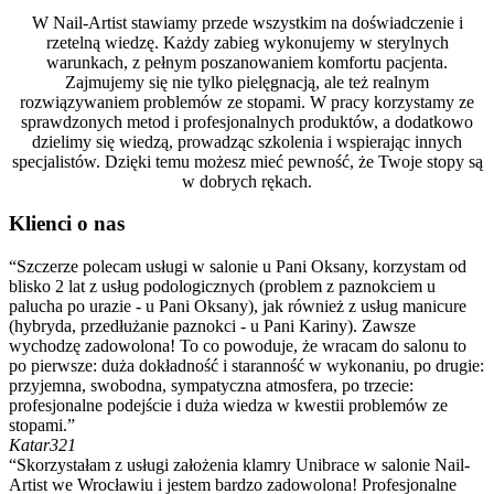
W Nail-Artist stawiamy przede wszystkim na doświadczenie i
rzetelną wiedzę. Każdy zabieg wykonujemy w sterylnych
warunkach, z pełnym poszanowaniem komfortu pacjenta.
Zajmujemy się nie tylko pielęgnacją, ale też realnym
rozwiązywaniem problemów ze stopami. W pracy korzystamy ze
sprawdzonych metod i profesjonalnych produktów, a dodatkowo
dzielimy się wiedzą, prowadząc szkolenia i wspierając innych
specjalistów. Dzięki temu możesz mieć pewność, że Twoje stopy są
w dobrych rękach.
Klienci o nas
“Szczerze polecam usługi w salonie u Pani Oksany, korzystam od
blisko 2 lat z usług podologicznych (problem z paznokciem u
palucha po urazie - u Pani Oksany), jak również z usług manicure
(hybryda, przedłużanie paznokci - u Pani Kariny). Zawsze
wychodzę zadowolona! To co powoduje, że wracam do salonu to
po pierwsze: duża dokładność i staranność w wykonaniu, po drugie:
przyjemna, swobodna, sympatyczna atmosfera, po trzecie:
profesjonalne podejście i duża wiedza w kwestii problemów ze
stopami.”
Katar321
“Skorzystałam z usługi założenia klamry Unibrace w salonie Nail-
Artist we Wrocławiu i jestem bardzo zadowolona! Profesjonalne