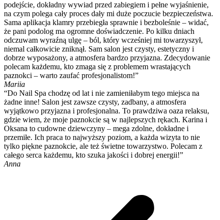
podejście, dokładny wywiad przed zabiegiem i pełne wyjaśnienie,
na czym polega cały proces dały mi duże poczucie bezpieczeństwa.
Sama aplikacja klamry przebiegła sprawnie i bezboleśnie – widać,
że pani podolog ma ogromne doświadczenie. Po kilku dniach
odczuwam wyraźną ulgę – ból, który wcześniej mi towarzyszył,
niemal całkowicie zniknął. Sam salon jest czysty, estetyczny i
dobrze wyposażony, a atmosfera bardzo przyjazna. Zdecydowanie
polecam każdemu, kto zmaga się z problemem wrastających
paznokci – warto zaufać profesjonalistom!”
Mariia
“Do Nail Spa chodzę od lat i nie zamieniłabym tego miejsca na
żadne inne! Salon jest zawsze czysty, zadbany, a atmosfera
wyjątkowo przyjazna i profesjonalna. To prawdziwa oaza relaksu,
gdzie wiem, że moje paznokcie są w najlepszych rękach. Karina i
Oksana to cudowne dziewczyny – mega zdolne, dokładne i
przemiłe. Ich praca to najwyższy poziom, a każda wizyta to nie
tylko piękne paznokcie, ale też świetne towarzystwo. Polecam z
całego serca każdemu, kto szuka jakości i dobrej energii!”
Anna