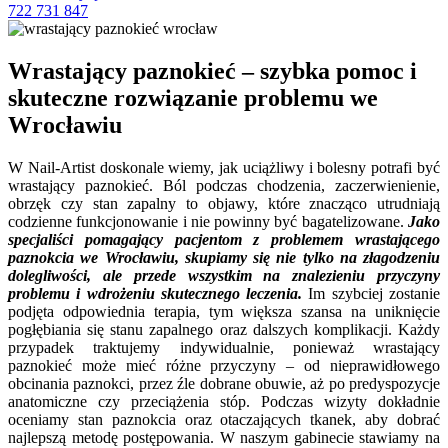
722 731 847
Wrastający paznokieć – szybka pomoc i
skuteczne rozwiązanie problemu we
Wrocławiu
W Nail-Artist doskonale wiemy, jak uciążliwy i bolesny potrafi być
wrastający paznokieć. Ból podczas chodzenia, zaczerwienienie,
obrzęk czy stan zapalny to objawy, które znacząco utrudniają
codzienne funkcjonowanie i nie powinny być bagatelizowane.
Jako
specjaliści pomagający pacjentom z problemem wrastającego
paznokcia we Wrocławiu, skupiamy się nie tylko na złagodzeniu
dolegliwości, ale przede wszystkim na znalezieniu przyczyny
problemu i wdrożeniu skutecznego leczenia.
Im szybciej zostanie
podjęta odpowiednia terapia, tym większa szansa na uniknięcie
pogłębiania się stanu zapalnego oraz dalszych komplikacji. Każdy
przypadek traktujemy indywidualnie, ponieważ wrastający
paznokieć może mieć różne przyczyny – od nieprawidłowego
obcinania paznokci, przez źle dobrane obuwie, aż po predyspozycje
anatomiczne czy przeciążenia stóp. Podczas wizyty dokładnie
oceniamy stan paznokcia oraz otaczających tkanek, aby dobrać
najlepszą metodę postępowania. W naszym gabinecie stawiamy na