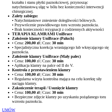
kształtu i stanu płytki paznokciowej, przynosząc
natychmiastową ulgę w bólu bez konieczności interwencji
chirurgicznej.
Zalety zabiegu:
• Natychmiastowe zniesienie dolegliwości bólowych.
• Przywrócenie prawidłowego toru wzrostu paznokcia.
• Brak konieczności rezygnacji z codziennych aktywności
TERAPIA KLAMRAMI UniBrace
Założenie klamry UniBrace (Paluch)
• Cena:
200,00 zł
| Czas:
30 min
• Specjalistyczna korekcja wrastającego lub wkręcającego się
paznokcia.
Założenie klamry UniBrace (Mały palec)
• Cena:
100,00
zł
| Czas:
30 min
• Aplikacja klamry na palce od II do V.
Kontrola z przestawieniem klamry
• Cena:
100,00 zł
| Czas:
30 min
• Regularna wizyta kontrolna mająca na celu korektę siły
naciągu klamry.
Zakończenie terapii / Usunięcie klamry
• Cena:
100,00 zł
| Czas:
30 min
• Bezpieczne zdjęcie klamry po uzyskaniu pożądanego toru
wzrostu paznokcia.
UMÓW