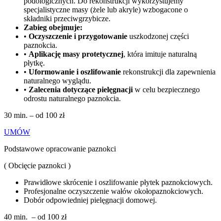
podologicznych. Do rekonstrukcji wykorzystujemy
specjalistyczne masy (żele lub akryle) wzbogacone o
składniki przeciwgrzybicze.
Zabieg obejmuje:
•
Oczyszczenie i przygotowanie
uszkodzonej części
paznokcia.
•
Aplikację masy protetycznej
, która imituje naturalną
płytkę.
•
Uformowanie i oszlifowanie
rekonstrukcji dla zapewnienia
naturalnego wyglądu.
•
Zalecenia dotyczące pielęgnacji
w celu bezpiecznego
odrostu naturalnego paznokcia.
30 min. – od 100 zł
UMÓW
Podstawowe opracowanie paznokci
( Obcięcie paznokci )
Prawidłowe skrócenie i oszlifowanie płytek paznokciowych.
Profesjonalne oczyszczenie wałów okołopaznokciowych.
Dobór odpowiedniej pielęgnacji domowej.
40 min. – od 100 zł